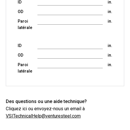
ID
in.
OD
in.
Paroi
in.
latérale
ID
in.
OD
in.
Paroi
in.
latérale
Des questions ou une aide technique?
Cliquez ici ou envoyez-nous un email à
VSITechnicalHelp@venturesteel.com