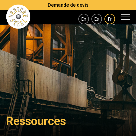
Demande de devis
En
Es
Fr
Ressources